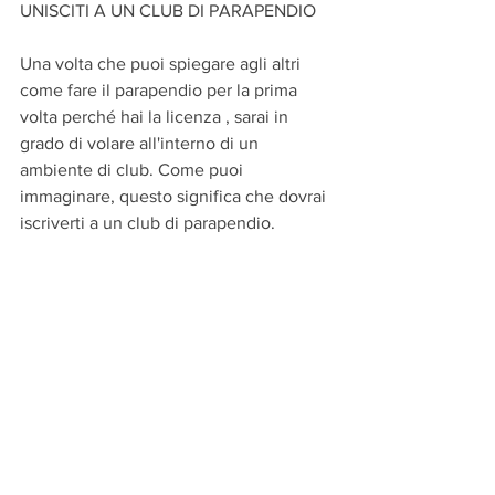
UNISCITI A UN CLUB DI PARAPENDIO
Una volta che puoi spiegare agli altri 
come fare il parapendio per la prima 
volta perché hai la licenza , sarai in 
grado di volare all'interno di un 
ambiente di club. Come puoi 
immaginare, questo significa che dovrai 
iscriverti a un club di parapendio.
Comincia provando un volo con 
istruttore o regalandolo direttamente 
dalla nostra pagina:
https://www.parapendioregalo.it
NON TE NE PENTIRAI!!!
parapendio
parapendio regalo
parapendio biposto
parapendio in tandem
parapendio con istruttore